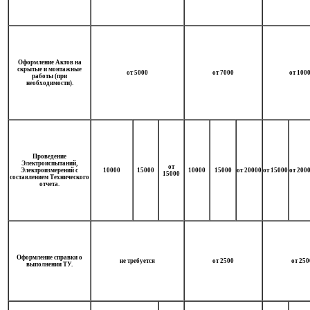
Оформление Актов на
скрытые и монтажные
от 5000
от 7000
от 100
работы (при
необходимости).
Проведение
Электроиспытаний,
от
Электроизмерений с
10000
15000
10000
15000
от 20000
от 15000
от 200
15000
составлением Технического
отчета.
Оформление справки о
не требуется
от 2500
от 250
выполнении ТУ.