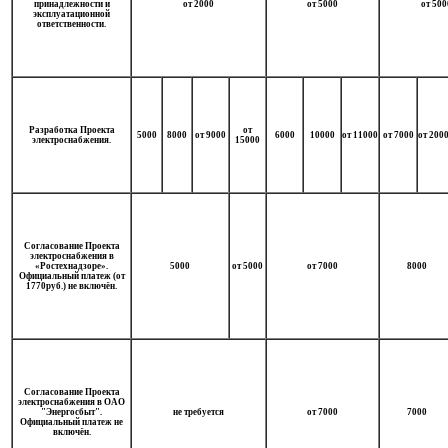
принадлежности и
от 2000
от 5000
от 500
эксплуатационной
ответственности.
Разработка Проекта
от
5000
8000
от 9000
6000
10000
от 11000
от 7000
от 200
электроснабжения.
15000
Согласование Проекта
электроснабжения в
«Ростехнадзоре».
5000
от 5000
от 7000
8000
Официальный платеж (от
1770руб.) не включён.
Согласование Проекта
электроснабжения в ОАО
"Энергосбыт".
не требуется
от 7000
7000
Официальный платеж не
включён.