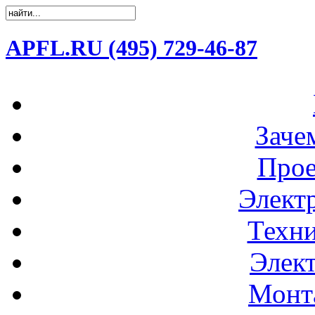
APFL.RU (495) 729-46-87
Заче
Прое
Элект
Техни
Элек
Монт