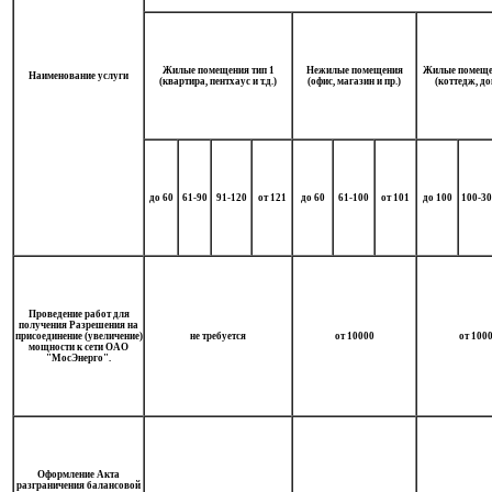
Жилые помещения тип 1
Нежилые помещения
Жилые помеще
Наименование услуги
(квартира, пентхаус и т.д.)
(офис, магазин и пр.)
(коттедж, дом
до 60
61-90
91-120
от 121
до 60
61-100
от 101
до 100
100-30
Проведение работ для
получения Разрешения на
присоединение (увеличение)
не требуется
от 10000
от 100
мощности к сети ОАО
"МосЭнерго".
Оформление Акта
разграничения балансовой