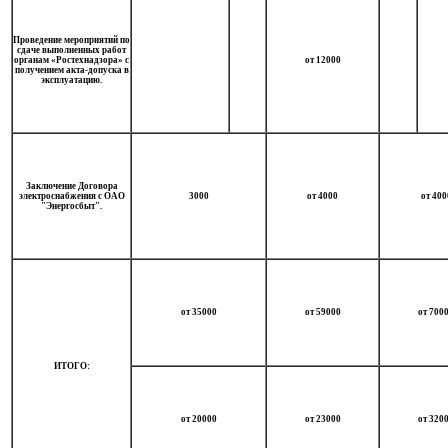
Проведение мероприятий по
сдаче выполненных работ
органам «Ростехнадзора» с
от 12000
получением акта-допуска в
эксплуатацию.
Заключение Договора
электроснабжения с ОАО
3000
от 4000
от 400
"Энергосбыт".
от 35000
от 59000
от 700
ИТОГО:
от 20000
от 23000
от 320