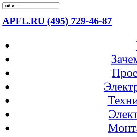
APFL.RU (495) 729-46-87
Заче
Прое
Элект
Техни
Элек
Монт